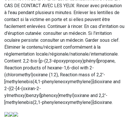
CAS DE CONTACT AVEC LES YEUX: Rincer avec précaution
à l'eau pendant plusieurs minutes. Enlever les lentilles de
contact si la victime en porte et si elles peuvent être
facilement enlevées. Continuer à rincer. En cas d'irritation ou
d'éruption cutanée: consulter un médecin. Si l'irritation
oculaire persiste: consulter un médecin. Garder sous clef.
Éliminer le contenu/récipient conformément à la
réglementation locale/régionale/nationale/internationale.
Contient: 2,2-bis-[p-(2,3-époxypropoxy)phényl]propane,
Reaction products of hexane-1,6-diol with 2-
(chloromethyl)oxirane (1:2), Reaction mass of 2,2'-
[methylenebis(4,1-phenyleneoxymethylene)]dioxirane and
2-({2-[4-(oxiran-2-
ylmethoxy)benzyl]phenoxy}methyl)oxirane and 2,2'-
[methylenebis(2,1-phenyleneoxymethylene)]dioxirane.