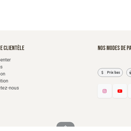
e Clientèle
Nos modes de p
enter
rs
Prix bas
son
tion
ctez-nous