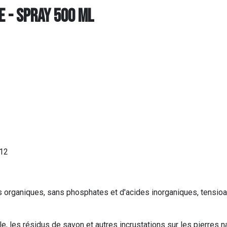
E - SPRAY 500 ml
 12
des organiques, sans phosphates et d'acides inorganiques, tensio
lle, les résidus de savon et autres incrustations sur les pierres 