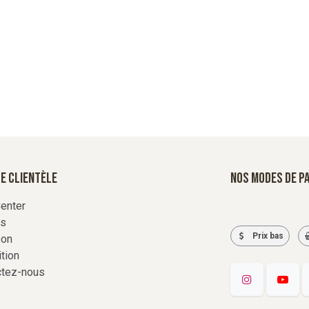
e Clientèle
Nos modes de p
enter
rs
Prix bas
son
tion
ctez-nous