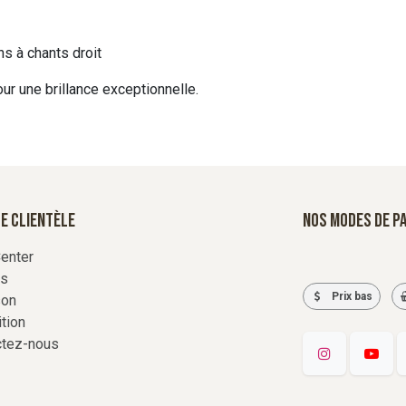
s à chants droit
our une brillance exceptionnelle.
e Clientèle
Nos modes de p
enter
rs
Prix bas
son
tion
ctez-nous