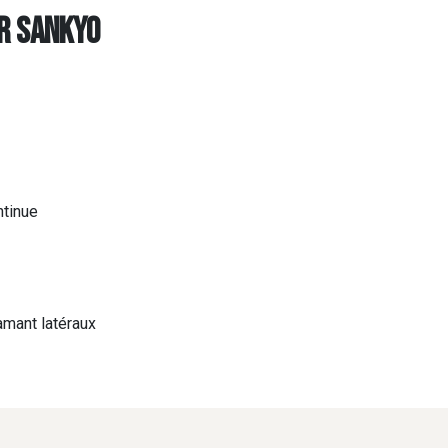
r SANKYO
ntinue
amant latéraux