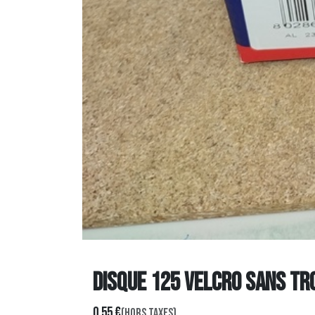
DISQUE 125 Velcro Sans Trou
0,55
€
(Hors taxes)