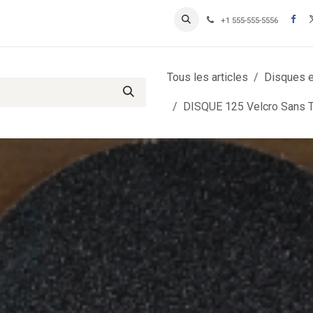
Contactez-nous
Inscription Clients professionnels
+1 555-555-5556
Tous les articles
Disques et
DISQUE 125 Velcro Sans Tro