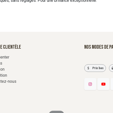
ques, sans réglages. Pour une brillance exceptionnelle.
e Clientèle
Nos modes de p
enter
rs
Prix bas
son
tion
ctez-nous