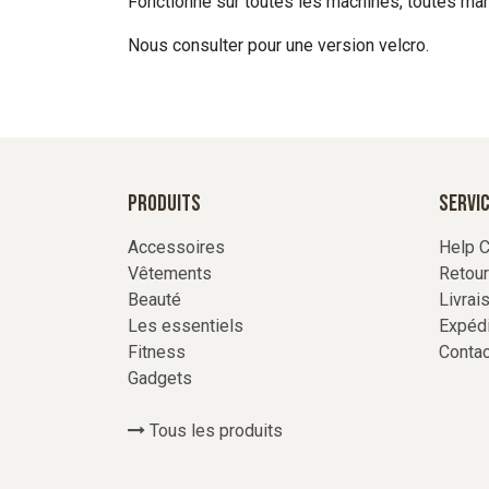
Fonctionne sur toutes les machines, toutes mar
Nous consulter pour une version velcro.
Produits
Servic
Accessoires
Help C
Vêtements
Retou
Beauté
Livrai
Les essentiels
Expédi
Fitness
Conta
Gadgets
Tous les produits