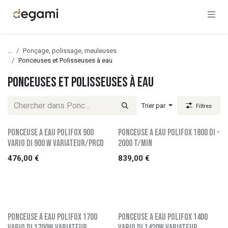
Se rendre au contenu
...
Ponçage, polissage, meuleuses
Ponceuses et Polisseuses à eau
Ponceuses et Polisseuses à eau
Trier par
Filtres
PONCEUSE A EAU POLIFOX 900
PONCEUSE A EAU POLIFOX 1800 DI -
VARIO DI 900 W VARIATEUR/PRCD
2000 t/min
476,00
€
839,00
€
PONCEUSE A EAU POLIFOX 1700
PONCEUSE A EAU POLIFOX 1400
VARIO DI 1700W VARIATEUR
VARIO DI 1420W VARIATEUR