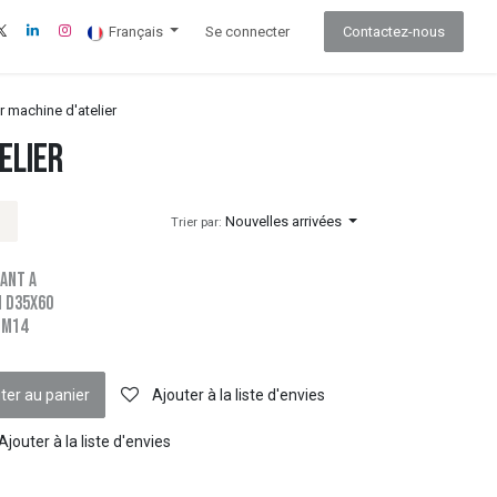
Français
Se connecter
Contactez-nous
r machine d'atelier
elier
Nouvelles arrivées
Trier par:
ANT A
 D35X60
-M14
ter au panier
Ajouter à la liste d'envies
Ajouter à la liste d'envies