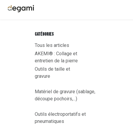
Se rendre au contenu
Boutique
Formations Pierre
À propos
Catégories
Tous les articles
AKEMI® : Collage et
entretien de la pierre
Outils de taille et
gravure
Matériel de gravure (sablage,
découpe pochoirs,...)
Outils électroportatifs et
pneumatiques