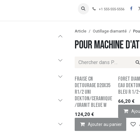
Contactez-nous
Inscription Clients professionnels
+1 555-555-5556
Article
Outillage diamanté
Pou
Pour machine d'at
FRAISE CN
FORET DIAM
DETOURAGE D20x35
EAU DEKTON
R1/2 UNI
bleu R 1/2
DEKTON/CERAMIQUE
66,20
€
/GRANIT BLEUE W
Ajou
124,20
€
Ajouter au panier